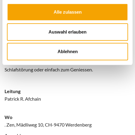
Anspruch genommen.
Alle zulassen
Obertoninstrumente: Gongs, Monochord, Tibetische
Klangschale, Regenstab,
Ocean- Dream, Tambura, Japanische Harfe und Gesang.
Auswahl erlauben
Klangmeditation, Obertoninstrumente und –stimme zur
Ablehnen
Entspannung von Körper, Geist und Seele.
Die Klang-Meditation ist geeignet bei Unruhe, Stress,
Schlafstörung oder einfach zum Geniessen.
Leitung
Patrick R. Afchain
Wo
. Zen, Mädliweg 10, CH-9470 Werdenberg