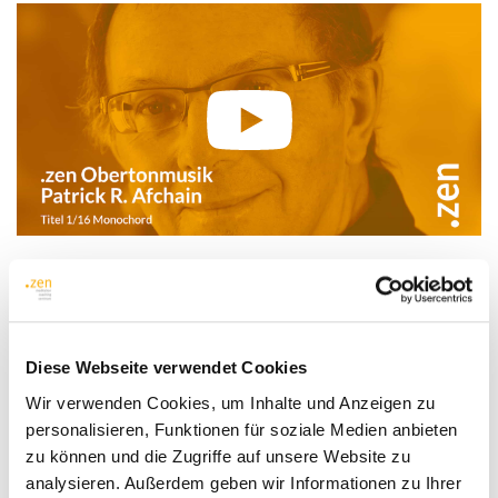
Klang-Rezital Klang-Meditation
Entspannung durch
Diese Webseite verwendet Cookies
live Oberton-Musik
Wir verwenden Cookies, um Inhalte und Anzeigen zu
personalisieren, Funktionen für soziale Medien anbieten
.zen Obertonmusik : Monochord
zu können und die Zugriffe auf unsere Website zu
analysieren. Außerdem geben wir Informationen zu Ihrer
Eine Einladung in die Ruhe zu kommen