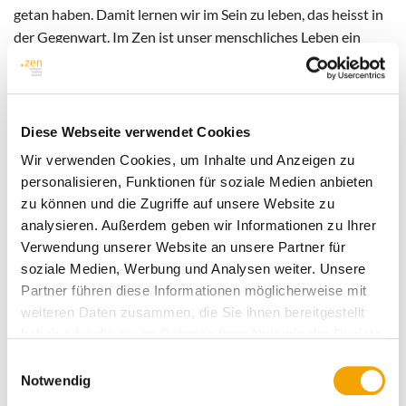
getan haben. Damit lernen wir im Sein zu leben, das heisst in
der Gegenwart. Im Zen ist unser menschliches Leben ein
Pilgerweg und das Ziel ist der Augenblick.
Zen ist auch Synonym für Frieden. Ein Zen-Sprichwort sagt:
„Die Lösung aller Probleme befindet sich auf einem
Diese Webseite verwendet Cookies
Friedensplatz."
Wir verwenden Cookies, um Inhalte und Anzeigen zu
Daher sagt die Zen-Philosophie: „Vermeide die
personalisieren, Funktionen für soziale Medien anbieten
Kriegsschauplätze, was auch geschieht, bewahre die Ruhe
zu können und die Zugriffe auf unsere Website zu
und wohne im Vertrauen, schreite auf Friedensplätze und
analysieren. Außerdem geben wir Informationen zu Ihrer
gehe stets einen Weg der Versöhnung."
Verwendung unserer Website an unsere Partner für
soziale Medien, Werbung und Analysen weiter. Unsere
Der Weg der Mitte schenkt uns Ruhe. Im Zen lernt man
Partner führen diese Informationen möglicherweise mit
weder zu bewerten noch zu beurteilen. Es gibt weder große
weiteren Daten zusammen, die Sie ihnen bereitgestellt
noch kleine, weder gute noch schlechte Ereignisse. Es gibt nur
haben oder die sie im Rahmen Ihrer Nutzung der Dienste
das was es gibt, und jeder Schritt bringt uns weiter. Zen
gesammelt haben.
Einwilligungsauswahl
bringt uns immer auf den Punkt. Dieser Weg schenkt uns
Notwendig
eine tiefe innere Ruhe und Frieden.