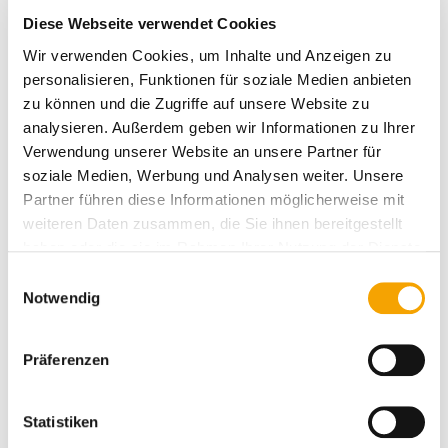
Diese Webseite verwendet Cookies
Wir verwenden Cookies, um Inhalte und Anzeigen zu
personalisieren, Funktionen für soziale Medien anbieten
zu können und die Zugriffe auf unsere Website zu
analysieren. Außerdem geben wir Informationen zu Ihrer
Verwendung unserer Website an unsere Partner für
soziale Medien, Werbung und Analysen weiter. Unsere
Partner führen diese Informationen möglicherweise mit
weiteren Daten zusammen, die Sie ihnen bereitgestellt
haben oder die sie im Rahmen Ihrer Nutzung der Dienste
gesammelt haben.
Einwilligungsauswahl
Notwendig
«J’entends un oiseau chanter
Präferenzen
et j’attends qu’il chante à nouveau.
Mais certains instants
Statistiken
ne se reproduisent jamais.»