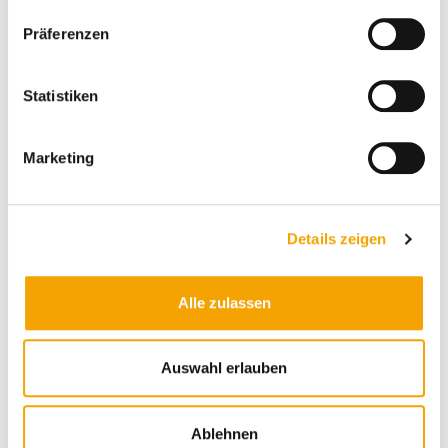
votre confort
Präferenzen
Zen apporte la clarté, l'ordre et la force vitale.
Statistiken
Zen donne la paix et la lumière.
Marketing
Details zeigen
Alle zulassen
Auswahl erlauben
Ablehnen