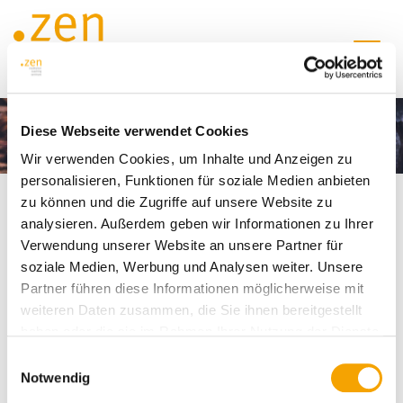
Zum Inhalt springen
DE
FR
Diese Webseite verwendet Cookies
Wir verwenden Cookies, um Inhalte und Anzeigen zu
personalisieren, Funktionen für soziale Medien anbieten
zu können und die Zugriffe auf unsere Website zu
Home
à propos de .zen
analysieren. Außerdem geben wir Informationen zu Ihrer
Verwendung unserer Website an unsere Partner für
Á propos .Zen
soziale Medien, Werbung und Analysen weiter. Unsere
Partner führen diese Informationen möglicherweise mit
le Fondement de .zen est la philosophie Zen
weiteren Daten zusammen, die Sie ihnen bereitgestellt
.zen montre le point
haben oder die sie im Rahmen Ihrer Nutzung der Dienste
Avec la méditation, le Coaching, Familien- und
gesammelt haben.
Organisationsaufstellung et la thérapie en traumatologie
Einwilligungsauswahl
Notwendig
nous sommes là pour vous aider
nous sommes les accompagnateurs pour votre réussite et